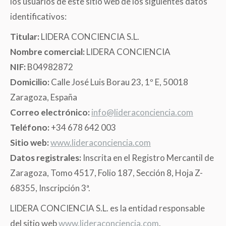
los usuarios de este sitio web de los siguientes datos
identificativos:
Titular:
LIDERA CONCIENCIA S.L.
Nombre comercial:
LIDERA CONCIENCIA
NIF:
B04982872
Domicilio:
Calle José Luis Borau 23, 1º E, 50018
Zaragoza, España
Correo electrónico:
info@lideraconciencia.com
Teléfono:
+34 678 642 003
Sitio web:
www.lideraconciencia.com
Datos registrales:
Inscrita en el Registro Mercantil de
Zaragoza, Tomo 4517, Folio 187, Sección 8, Hoja Z-
68355, Inscripción 3ª.
LIDERA CONCIENCIA S.L. es la entidad responsable
del sitio web
www.lideraconciencia.com
.